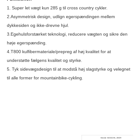
1. Super let vægt kun 285 g til cross country cykler.
2.Asymmetrisk design, udlign egerspændingen mellem
dykkesiden og ikke-drevne hjul.
3.Egehulsforstærket teknologi, reducere vægten og sikre den
høje egerspænding.
4.T800 kulfibermateriale/prepreg af høj kvalitet for at
understøtte fælgens kvalitet og styrke.
5. Tyk sidevægsdesign til at modstå høj slagstyrke og velegnet
til alle former for mountainbike-cykling.
Model: M2033HL-29ER