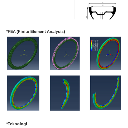
*FEA (Finite Element Analysis)
Vægt: 265±15g (XC niveau)
Vægt: 285±15g (AM niveau)
Vægt: 340±15g (DH-niveau)
ERD: 599 mm
Egerhuller: 24/28/32
Max dæktryk: 60 PSI
*Teknologi