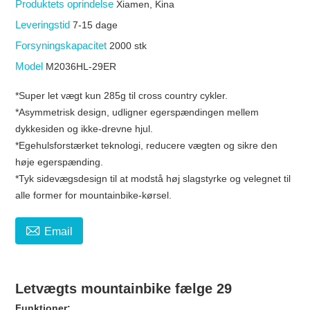
Produktets oprindelse
Xiamen, Kina
Leveringstid
7-15 dage
Forsyningskapacitet
2000 stk
Model
M2036HL-29ER
*Super let vægt kun 285g til cross country cykler.
*Asymmetrisk design, udligner egerspændingen mellem
dykkesiden og ikke-drevne hjul.
*Egehulsforstærket teknologi, reducere vægten og sikre den
høje egerspænding.
*Tyk sidevægsdesign til at modstå høj slagstyrke og velegnet til
alle former for mountainbike-kørsel.

Email
Letvægts mountainbike fælge 29
Funktioner: