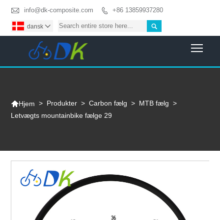

info@dk-composite.com
+86 13859937280


dansk

Togg

>
Produkter
>
Carbon fælg
>
MTB fælg
>
Hjem
Letvægts mountainbike fælge 29