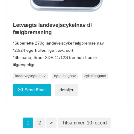
Letvægts landevejscykelnav til
fælgbremsning
*Superlette 279g landevejscykelfælgbremse nav.
*20/24 egerhuller, lige træk, sort.
*Shimano, Sram XDR 11/12S freehub-hus er
tilgængelige.
landevejscykelnav
cykel bagnav
cykel bagnav

Send Email
detaljer
1
2
>
Tilsammen 10 record