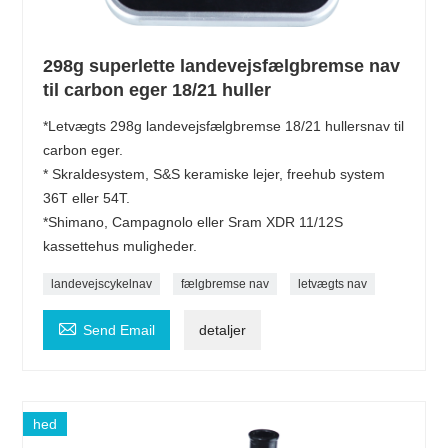
298g superlette landevejsfælgbremse nav
til carbon eger 18/21 huller
*Letvægts 298g landevejsfælgbremse 18/21 hullersnav til
carbon eger.
* Skraldesystem, S&S keramiske lejer, freehub system
36T eller 54T.
*Shimano, Campagnolo eller Sram XDR 11/12S
kassettehus muligheder.
landevejscykelnav
fælgbremse nav
letvægts nav

Send Email
detaljer
hed