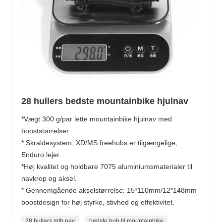
28 hullers bedste mountainbike hjulnav
*Vægt 300 g/par lette mountainbike hjulnav med
booststørrelser.
* Skraldesystem, XD/MS freehubs er tilgængelige,
Enduro lejer.
*Høj kvalitet og holdbare 7075 aluminiumsmaterialer til
navkrop og aksel.
* Gennemgående akselstørrelse: 15*110mm/12*148mm
boostdesign for høj styrke, stivhed og effektivitet.
28 hullers mtb nav
bedste hub til mountainbike