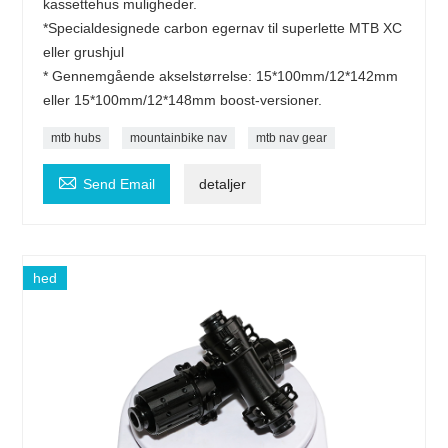
kassettehus muligheder.
*Specialdesignede carbon egernav til superlette MTB XC
eller grushjul
* Gennemgående akselstørrelse: 15*100mm/12*142mm
eller 15*100mm/12*148mm boost-versioner.
mtb hubs
mountainbike nav
mtb nav gear

Send Email
detaljer
hed