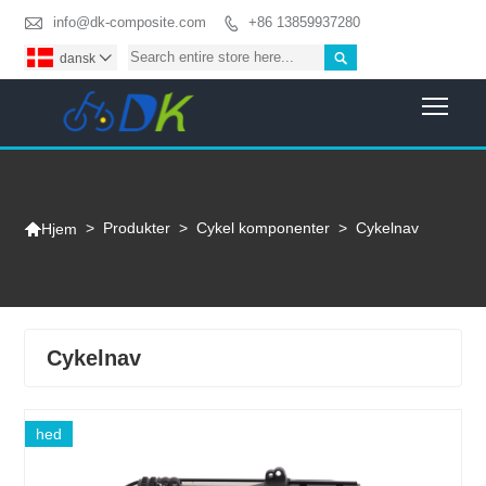

info@dk-composite.com
+86 13859937280


dansk

Togg

>
Produkter
>
Cykel komponenter
>
Cykelnav
Hjem
Cykelnav
hed