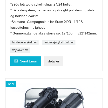
*290g letvægts cykelhjulnav 24/24 huller.
* Skraldesystem, centerlås og straight pull design, stabil
og holdbar kvalitet.
*Shimano, Campagnolo eller Sram XDR 11/12S
kassettehus muligheder.
* Gennemgående akselstørrelse: 12*100mm/12*142mm.
landevejscykelnav
landevejscykel hjulnav
vejskivenav

Send Email
detaljer
hed