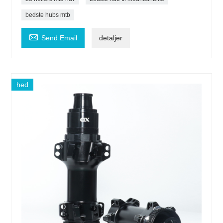
bedste hubs mtb

Send Email
detaljer
hed