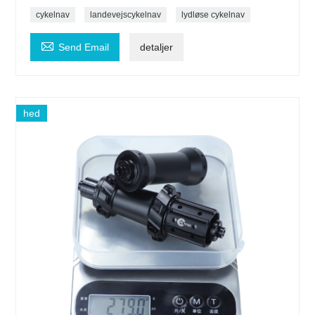
cykelnav
landevejscykelnav
lydløse cykelnav

Send Email
detaljer
hed