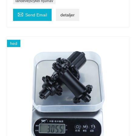
landevejscykel hjulnav

Send Email
detaljer
hed