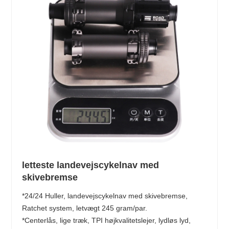
letteste landevejscykelnav med
skivebremse
*24/24 Huller, landevejscykelnav med skivebremse,
Ratchet system, letvægt 245 gram/par.
*Centerlås, lige træk, TPI højkvalitetslejer, lydløs lyd,