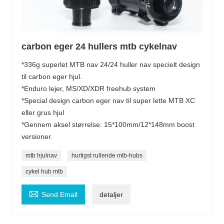
carbon eger 24 hullers mtb cykelnav
*336g superlet MTB nav 24/24 huller nav specielt design
til carbon eger hjul.
*Enduro lejer, MS/XD/XDR freehub system
*Special design carbon eger nav til super lette MTB XC
eller grus hjul
*Gennem aksel størrelse: 15*100mm/12*148mm boost
versioner.
mtb hjulnav
hurtigst rullende mtb-hubs
cykel hub mtb

Send Email
detaljer