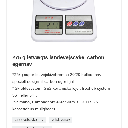
275 g letvægts landevejscykel carbon
egernav
*275g super let vejskivebremse 20/20 hullers nav
specielt design til carbon eger hjul.
* Skraldesystem, S&S keramiske lejer, freehub system
36T eller 54T.
*Shimano, Campagnolo eller Sram XDR 11/12S
kassettehus muligheder.
landevejscykelnav
vejskivenav