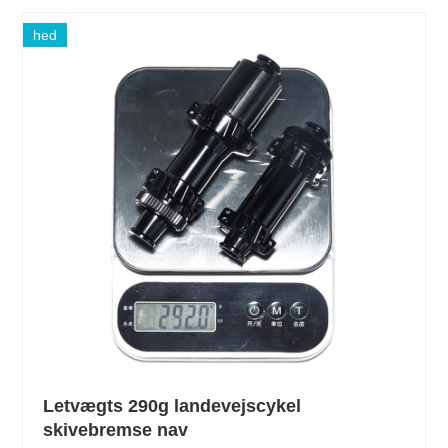
hed
Letvægts 290g landevejscykel
skivebremse nav