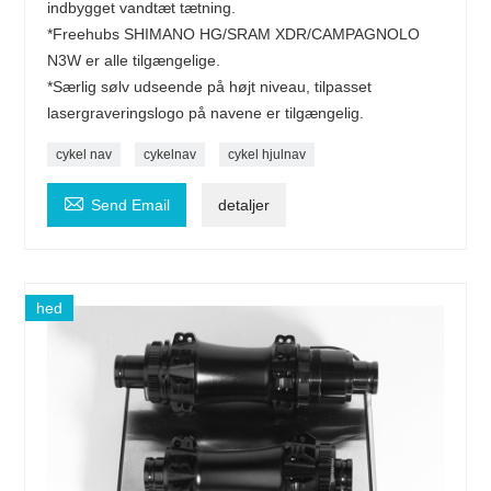
indbygget vandtæt tætning.
*Freehubs SHIMANO HG/SRAM XDR/CAMPAGNOLO
N3W er alle tilgængelige.
*Særlig sølv udseende på højt niveau, tilpasset
lasergraveringslogo på navene er tilgængelig.
cykel nav
cykelnav
cykel hjulnav

Send Email
detaljer
hed