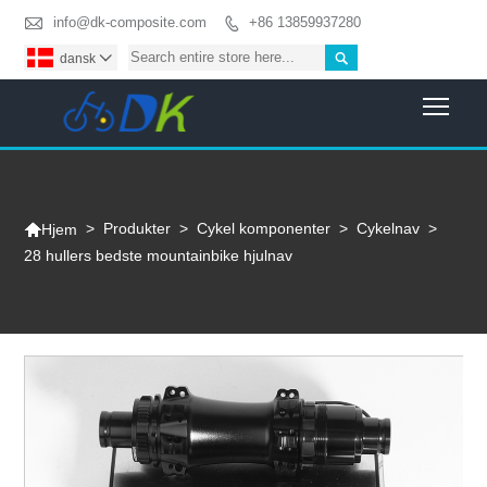

info@dk-composite.com
+86 13859937280


dansk

Togg

>
Produkter
>
Cykel komponenter
>
Cykelnav
>
Hjem
28 hullers bedste mountainbike hjulnav