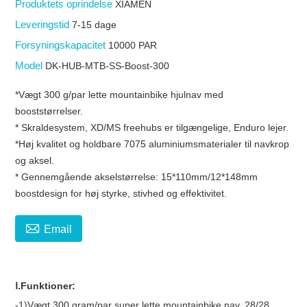
Produktets oprindelse
XIAMEN
Leveringstid
7-15 dage
Forsyningskapacitet
10000 PAR
Model
DK-HUB-MTB-SS-Boost-300
*Vægt 300 g/par lette mountainbike hjulnav med
booststørrelser.
* Skraldesystem, XD/MS freehubs er tilgængelige, Enduro lejer.
*Høj kvalitet og holdbare 7075 aluminiumsmaterialer til navkrop
og aksel.
* Gennemgående akselstørrelse: 15*110mm/12*148mm
boostdesign for høj styrke, stivhed og effektivitet.

Email
Ⅰ.Funktioner:
-1)Vægt 300 gram/par super lette mountainbike nav, 28/28