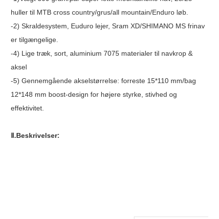
huller til MTB cross country/grus/all mountain/Enduro løb.
-2) Skraldesystem, Euduro lejer, Sram XD/SHIMANO MS frinav
er tilgængelige.
-4) Lige træk, sort, aluminium 7075 materialer til navkrop &
aksel
-5) Gennemgående akselstørrelse: forreste 15*110 mm/bag
12*148 mm boost-design for højere styrke, stivhed og
effektivitet.
Ⅱ.Beskrivelser: