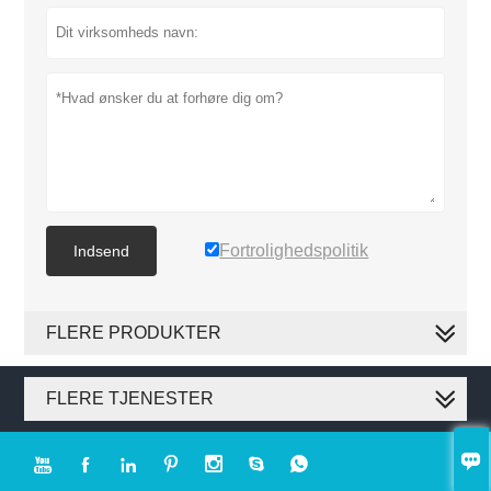
Fortrolighedspolitik
Indsend
FLERE PRODUKTER
FLERE TJENESTER







