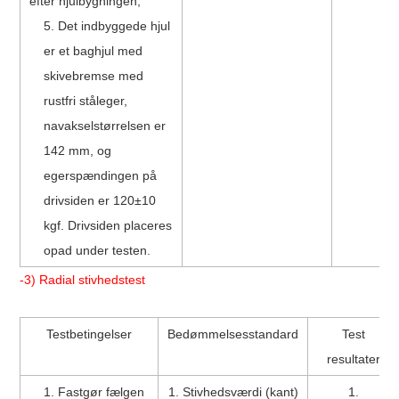
efter hjulbygningen;
5. Det indbyggede hjul
er et baghjul med
skivebremse med
rustfri ståleger,
navakselstørrelsen er
142 mm, og
egerspændingen på
drivsiden er 120±10
kgf. Drivsiden placeres
opad under testen.
-3) Radial stivhedstest
Testbetingelser
Bedømmelsesstandard
Test
resultater
1. Fastgør fælgen
1. Stivhedsværdi (kant)
1.