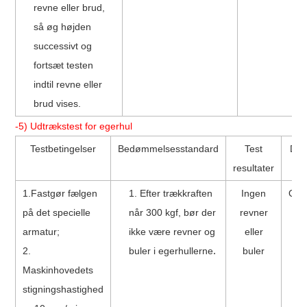
revne eller brud,
så øg højden
successivt og
fortsæt testen
indtil revne eller
brud vises.
-5) Udtrækstest for egerhul
Testbetingelser
Bedømmelsesstandard
Test
Do
resultater
1.
Fastgør fælgen
1. Efter trækkraften
Ingen
Oka
på det specielle
når 300 kgf, bør der
revner
armatur;
ikke være revner og
eller
2.
buler i egerhullerne
buler
.
Maskinhovedets
stigningshastighed