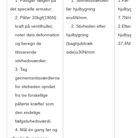
1. Fastgør fælgen på
1. Stivhedsværdien
1.Før
det specielle armatur;
før hjulbygning
hjulbygnin
2. Påfør 20kgf(196N)
er
≥6
N/mm.
7,7N/mm
kraft på ventilhullet,
2. Stivheden efter
2.Efter
noter dets deformation
hjulbygning
hjulbygnin
og beregn de
(baghjulstræk
37,4N/m
tilsvarende
side)
≥
30N/mm
stivhedsværdier;
3. Tag
gennemsnitsværdierne
for stivheden opnået
fra tre forskellige
påførte kræfter som
den endelige
fælgstivhedsværdi;
4. Mål én gang før og