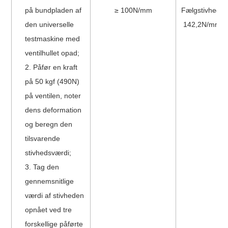
på bundpladen af ​​
≥ 100N/mm
Fælgstivhed:
den universelle
142,2N/mm
testmaskine med
ventilhullet opad;
2. Påfør en kraft
på 50 kgf (490N)
på ventilen, noter
dens deformation
og beregn den
tilsvarende
stivhedsværdi;
3. Tag den
gennemsnitlige
værdi af stivheden
opnået ved tre
forskellige påførte