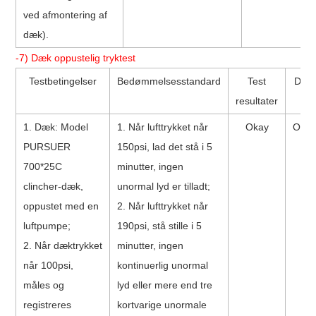
ved afmontering af
dæk).
-7) Dæk oppustelig tryktest
Testbetingelser
Bedømmelsesstandard
Test
Dom
resultater
1. Dæk: Model
1. Når lufttrykket når
Okay
Oka
PURSUER
150psi, lad det stå i 5
700*25C
minutter, ingen
clincher-dæk,
unormal lyd er tilladt;
oppustet med en
2. Når lufttrykket når
luftpumpe;
190psi, stå stille i 5
2. Når dæktrykket
minutter, ingen
når 100psi,
kontinuerlig unormal
måles og
lyd eller mere end tre
registreres
kortvarige unormale