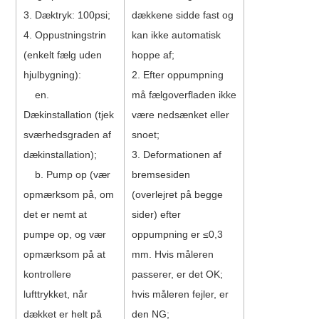
3. Dæktryk: 100psi;
dækkene sidde fast og
4. Oppustningstrin
kan ikke automatisk
(enkelt fælg uden
hoppe af;
hjulbygning):
2. Efter oppumpning
en.
må fælgoverfladen ikke
Dækinstallation (tjek
være nedsænket eller
sværhedsgraden af ​​
snoet;
dækinstallation);
3. Deformationen af ​​
b. Pump op (vær
bremsesiden
opmærksom på, om
(overlejret på begge
det er nemt at
sider) efter
pumpe op, og vær
oppumpning er ≤0,3
opmærksom på at
mm. Hvis måleren
kontrollere
passerer, er det OK;
lufttrykket, når
hvis måleren fejler, er
dækket er helt på
den NG;