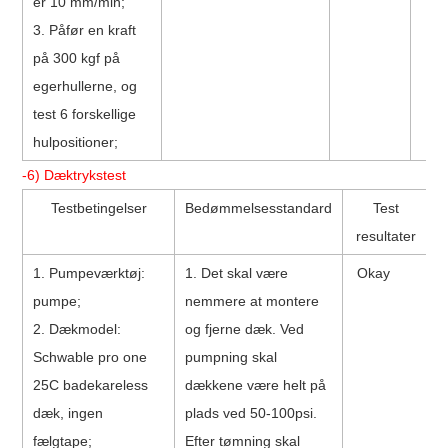
er 10 mm/min;
3. Påfør en kraft
på 300 kgf på
egerhullerne, og
test 6 forskellige
hulpositioner;
-6) Dæktrykstest
Testbetingelser
Bedømmelsesstandard
Test
resultater
1. Pumpeværktøj:
1. Det skal være
Okay
pumpe;
nemmere at montere
2. Dækmodel:
og fjerne dæk. Ved
O
S
chwable pro one
pumpning skal
25C badekar
eless
dækkene være helt på
dæk, ingen
plads ved 50-100psi.
fælgtape;
Efter tømning skal