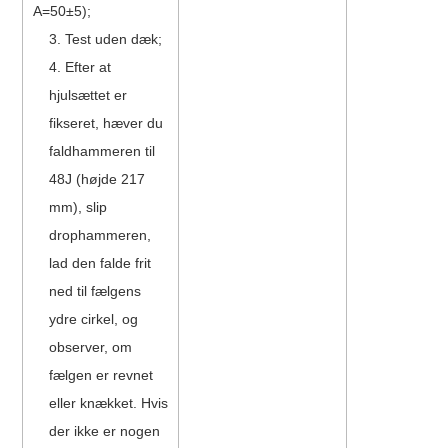
A=50±5);
3. Test uden dæk;
4. Efter at
hjulsættet er
fikseret, hæver du
faldhammeren til
48J (højde 217
mm), slip
drophammeren,
lad den falde frit
ned til fælgens
ydre cirkel, og
observer, om
fælgen er revnet
eller knækket. Hvis
der ikke er nogen