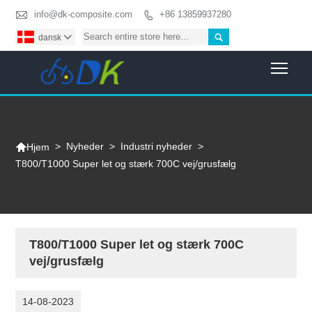

info@dk-composite.com
+86 13859937280


dansk

Togg

>
Nyheder
>
Industri nyheder
>
Hjem
T800/T1000 Super let og stærk 700C vej/grusfælg
T800/T1000 Super let og stærk 700C
vej/grusfælg
14-08-2023