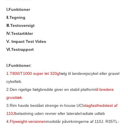
Ⅰ.Funktioner
Ⅱ.Tegning
Ⅲ.Testoversigt
Ⅳ.Testartikler
Ⅴ. Impact Test Video
Ⅵ.Testrapport
Ⅰ.Funktioner:
1.
T800/T1000 super let 320g
fælg til landevejscykel eller gravel
cykelløb.
2.Den rigelige fælgbredde giver en stabil platform
til bredere
grusdæk.
3.Rim havde bestået strenge in-house UCI
slagfasthedstest af
110J
belastning uden revner eller laterale/radiale udløb
4.
Flyweight-versionen
modstår påvirkningerne af 110J. R35TL-