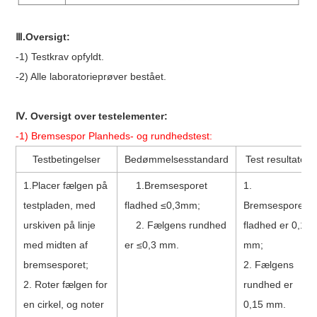
Ⅲ.Oversigt:
-1) Testkrav opfyldt.
-2) Alle laboratorieprøver bestået.
Ⅳ. Oversigt over testelementer:
-1) Bremsespor
Planheds- og rundhedstest:
Testbetingelser
Bedømmelsesstandard
Test resultater
1.Placer fælgen på
1.Bremsesporet
1.
testpladen, med
fladhed ≤0,3mm;
Bremsesporets
urskiven på linje
2. Fælgens rundhed
fladhed er 0,11
med midten af ​​
er ≤0,3 mm.
mm;
bremsesporet;
2. Fælgens
2. Roter fælgen for
rundhed er
en cirkel, og noter
0,15 mm.